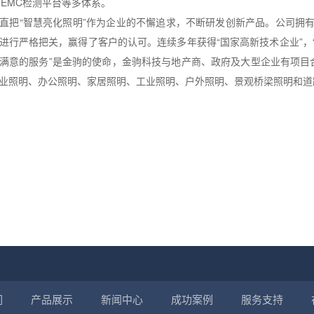
UV,EMC检测平台等多体系。
直把“智慧亮化照明”作为企业的不懈追求，不断研发创新产品。公司拥有国
进行严格把关，赢得了客户的认可。连续多年获得“国家高新技术企业”，“
满意的服务”是金驹的使命，金驹科技与地产商、政府及大型企业有项目
业照明、办公照明、家居照明、工业照明、户外照明、景观桥梁照明和道
们
产品展示
新闻中心
成功案例
服务支持