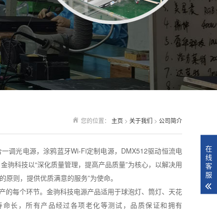
您的位置：
主页
>
关于我们
>
公司简介
在
光电源，涂鸦蓝牙Wi-Fi定制电源，DMX512驱动恒流电
线
；金驹科技以“深化质量管理，提高产品质量”为核心，以解决用
客
服
一的原则，提供优质满意的服务”为使命。
产的每个环节。金驹科技电源产品适用于球泡灯、筒灯、天花
寿命长，所有产品经过各项老化等测试，品质保证和拥有