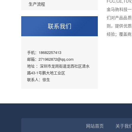
FCC,CE,T
生产流程
金马驹科技一
们对产品品质
联系我们
则，提供优质
经验；覆盖商
手机：18682257413
邮箱：271962872@qq.com
地址 ：深圳市龙岗街道龙西社区清水
路43-1号鹏大地工业区
联系人：徐生
网站首页
关于我