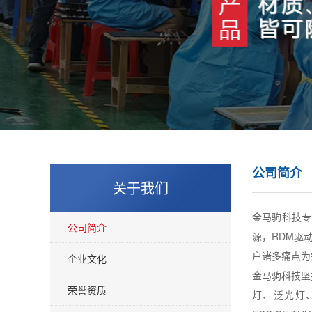
公司简介
关于我们
金马驹科技专
公司简介
源，RDM驱
户诸多痛点为
企业文化
金马驹科技坚
荣誉资质
灯、泛光灯